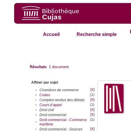
Accueil
Recherche simple
Résultats
1
document
Affiner par sujet
[X]
•
Chambres de commerce
(1)
•
Codes
[X]
•
Comptes-rendus des débats
(1)
•
Cours d’appel
[X]
•
Droit civil
[X]
•
Droit commercial
(1)
Droit commercial - Commerce
•
maritime
[X]
•
Droit commercial - Sources