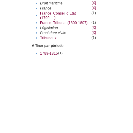
[X]
•
Droit maritime
[X]
•
France
(1)
France. Conseil d’Etat
•
(1799-....)
(1)
•
France. Tribunat (1800-1807)
[X]
•
Législation
[X]
•
Procédure civile
(1)
•
Tribunaux
Affiner par période
(1)
•
1789-1815