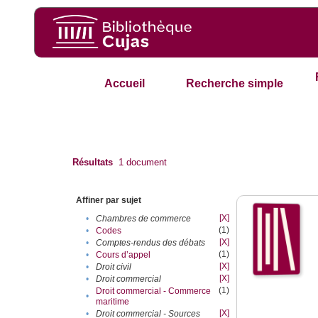
Accueil
Recherche simple
Résultats
1
document
Affiner par sujet
[X]
•
Chambres de commerce
(1)
•
Codes
[X]
•
Comptes-rendus des débats
(1)
•
Cours d’appel
[X]
•
Droit civil
[X]
•
Droit commercial
(1)
Droit commercial - Commerce
•
maritime
[X]
•
Droit commercial - Sources