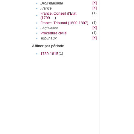
[X]
•
Droit maritime
[X]
•
France
(1)
France. Conseil d’Etat
•
(1799-....)
(1)
•
France. Tribunat (1800-1807)
[X]
•
Législation
(1)
•
Procédure civile
[X]
•
Tribunaux
Affiner par période
(1)
•
1789-1815