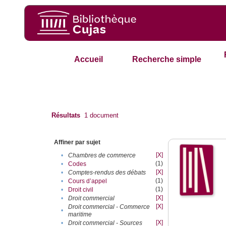
Accueil
Recherche simple
Résultats
1
document
Affiner par sujet
[X]
•
Chambres de commerce
(1)
•
Codes
[X]
•
Comptes-rendus des débats
(1)
•
Cours d’appel
(1)
•
Droit civil
[X]
•
Droit commercial
[X]
Droit commercial - Commerce
•
maritime
[X]
•
Droit commercial - Sources