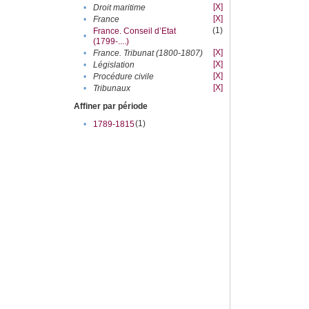
[X]
•
Droit maritime
[X]
•
France
(1)
France. Conseil d’Etat
•
(1799-....)
[X]
•
France. Tribunat (1800-1807)
[X]
•
Législation
[X]
•
Procédure civile
[X]
•
Tribunaux
Affiner par période
(1)
•
1789-1815