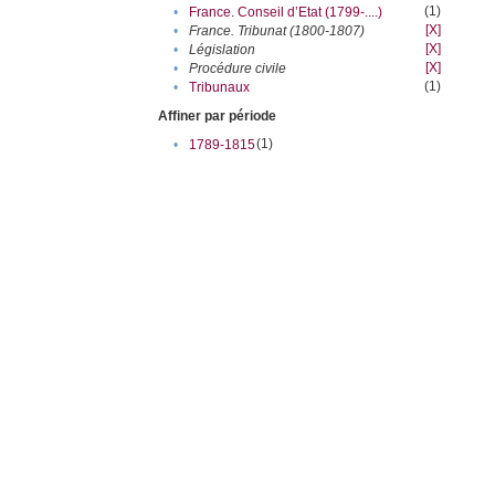
(1)
•
France. Conseil d’Etat (1799-....)
[X]
•
France. Tribunat (1800-1807)
[X]
•
Législation
[X]
•
Procédure civile
(1)
•
Tribunaux
Affiner par période
(1)
•
1789-1815