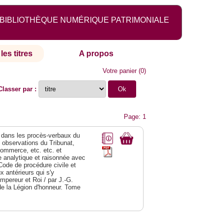
BIBLIOTHÈQUE NUMÉRIQUE PATRIMONIALE
les titres
A propos
Votre panier
(
0
)
Classer par :
Page: 1
dans les procès-verbaux du
s observations du Tribunat,
commerce, etc. etc. et
analytique et raisonnée avec
Code de procédure civile et
 antérieurs qui s'y
Empereur et Roi / par J.-G.
de la Légion d'honneur. Tome