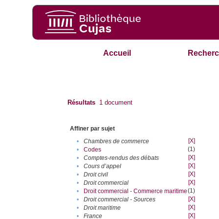
Accueil
Recherc
Résultats
1
document
Affiner par sujet
[X]
•
Chambres de commerce
(1)
•
Codes
[X]
•
Comptes-rendus des débats
[X]
•
Cours d’appel
[X]
•
Droit civil
[X]
•
Droit commercial
(1)
•
Droit commercial - Commerce maritime
[X]
•
Droit commercial - Sources
[X]
•
Droit maritime
[X]
•
France