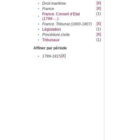
[X]
•
Droit maritime
[X]
•
France
(1)
France. Conseil d’Etat
•
(1799-....)
[X]
•
France. Tribunat (1800-1807)
(1)
•
Législation
[X]
•
Procédure civile
(1)
•
Tribunaux
Affiner par période
[X]
•
1789-1815