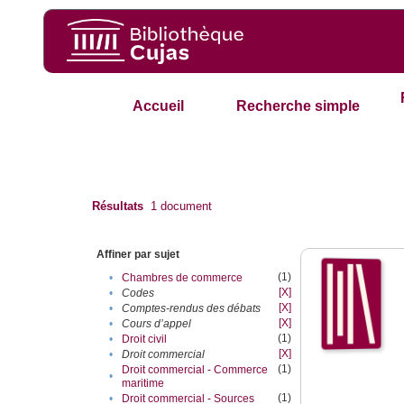
Accueil
Recherche simple
Résultats
1
document
Affiner par sujet
(1)
•
Chambres de commerce
[X]
•
Codes
[X]
•
Comptes-rendus des débats
[X]
•
Cours d’appel
(1)
•
Droit civil
[X]
•
Droit commercial
(1)
Droit commercial - Commerce
•
maritime
(1)
•
Droit commercial - Sources