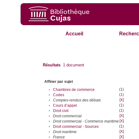
Accueil
Recherc
Résultats
1
document
Affiner par sujet
(1)
•
Chambres de commerce
(1)
•
Codes
[X]
•
Comptes-rendus des débats
(1)
•
Cours d’appel
(1)
•
Droit civil
[X]
•
Droit commercial
[X]
•
Droit commercial - Commerce maritime
(1)
•
Droit commercial - Sources
[X]
•
Droit maritime
[X]
•
France