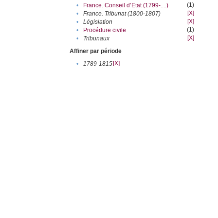
(1)
•
France. Conseil d’Etat (1799-....)
[X]
•
France. Tribunat (1800-1807)
[X]
•
Législation
(1)
•
Procédure civile
[X]
•
Tribunaux
Affiner par période
[X]
•
1789-1815