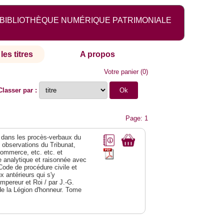
BIBLIOTHÈQUE NUMÉRIQUE PATRIMONIALE
les titres
A propos
Votre panier
(
0
)
Classer par :
Page: 1
dans les procès-verbaux du
s observations du Tribunat,
commerce, etc. etc. et
analytique et raisonnée avec
Code de procédure civile et
 antérieurs qui s'y
Empereur et Roi / par J.-G.
de la Légion d'honneur. Tome