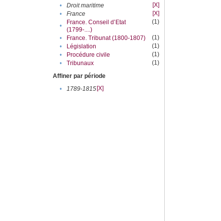
[X]
•
Droit maritime
[X]
•
France
(1)
France. Conseil d’Etat
•
(1799-....)
(1)
•
France. Tribunat (1800-1807)
(1)
•
Législation
(1)
•
Procédure civile
(1)
•
Tribunaux
Affiner par période
[X]
•
1789-1815