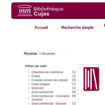
Accueil
Recherche simple
Résultats
1
document
Affiner par sujet
(1)
•
Chambres de commerce
(1)
•
Codes
[X]
•
Comptes-rendus des débats
(1)
•
Cours d’appel
(1)
•
Droit civil
[X]
•
Droit commercial
[X]
Droit commercial - Commerce
•
maritime
(1)
•
Droit commercial - Sources