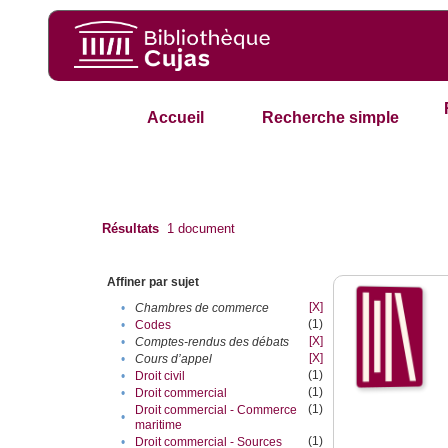
Accueil
Recherche simple
Résultats
1
document
Affiner par sujet
[X]
•
Chambres de commerce
(1)
•
Codes
[X]
•
Comptes-rendus des débats
[X]
•
Cours d’appel
(1)
•
Droit civil
(1)
•
Droit commercial
(1)
Droit commercial - Commerce
•
maritime
(1)
•
Droit commercial - Sources