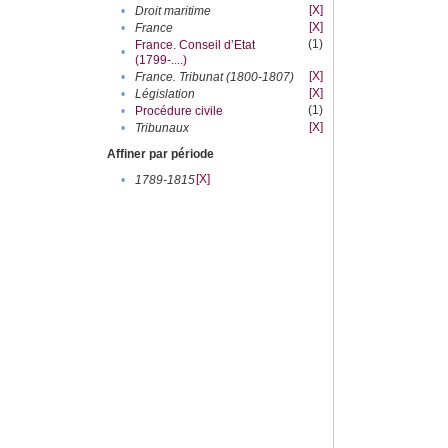
[X]
•
Droit maritime
[X]
•
France
(1)
France. Conseil d’Etat
•
(1799-....)
[X]
•
France. Tribunat (1800-1807)
[X]
•
Législation
(1)
•
Procédure civile
[X]
•
Tribunaux
Affiner par période
[X]
•
1789-1815