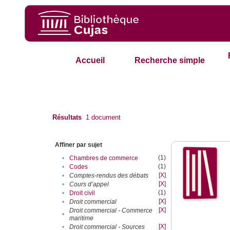
Accueil
Recherche simple
Résultats
1
document
Affiner par sujet
(1)
•
Chambres de commerce
(1)
•
Codes
[X]
•
Comptes-rendus des débats
[X]
•
Cours d’appel
(1)
•
Droit civil
[X]
•
Droit commercial
[X]
Droit commercial - Commerce
•
maritime
[X]
•
Droit commercial - Sources