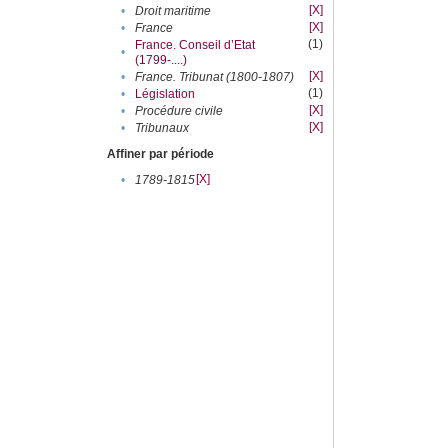
[X]
•
Droit maritime
[X]
•
France
(1)
France. Conseil d’Etat
•
(1799-....)
[X]
•
France. Tribunat (1800-1807)
(1)
•
Législation
[X]
•
Procédure civile
[X]
•
Tribunaux
Affiner par période
[X]
•
1789-1815