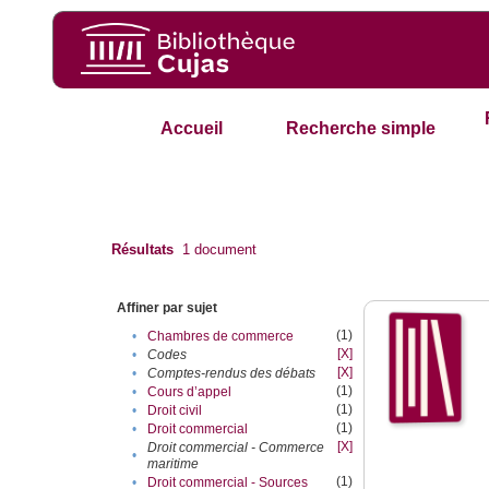
Accueil
Recherche simple
Résultats
1
document
Affiner par sujet
(1)
•
Chambres de commerce
[X]
•
Codes
[X]
•
Comptes-rendus des débats
(1)
•
Cours d’appel
(1)
•
Droit civil
(1)
•
Droit commercial
[X]
Droit commercial - Commerce
•
maritime
(1)
•
Droit commercial - Sources