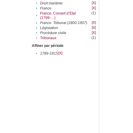
[X]
•
Droit maritime
[X]
•
France
(1)
France. Conseil d’Etat
•
(1799-....)
[X]
•
France. Tribunat (1800-1807)
[X]
•
Législation
[X]
•
Procédure civile
(1)
•
Tribunaux
Affiner par période
[X]
•
1789-1815