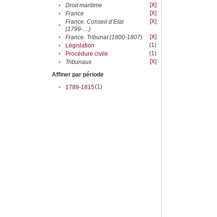
[X]
•
Droit maritime
[X]
•
France
[X]
France. Conseil d’Etat
•
(1799-....)
[X]
•
France. Tribunat (1800-1807)
(1)
•
Législation
(1)
•
Procédure civile
[X]
•
Tribunaux
Affiner par période
(1)
•
1789-1815