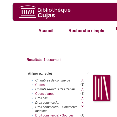
Accueil
Recherche simple
Résultats
1
document
Affiner par sujet
[X]
•
Chambres de commerce
(1)
•
Codes
[X]
•
Comptes-rendus des débats
(1)
•
Cours d’appel
[X]
•
Droit civil
[X]
•
Droit commercial
[X]
Droit commercial - Commerce
•
maritime
(1)
•
Droit commercial - Sources