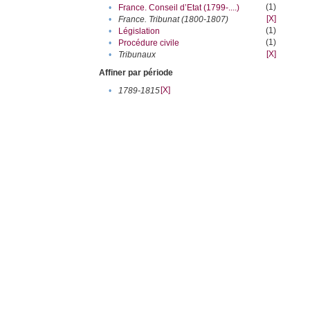
(1)
•
France. Conseil d’Etat (1799-....)
[X]
•
France. Tribunat (1800-1807)
(1)
•
Législation
(1)
•
Procédure civile
[X]
•
Tribunaux
Affiner par période
[X]
•
1789-1815