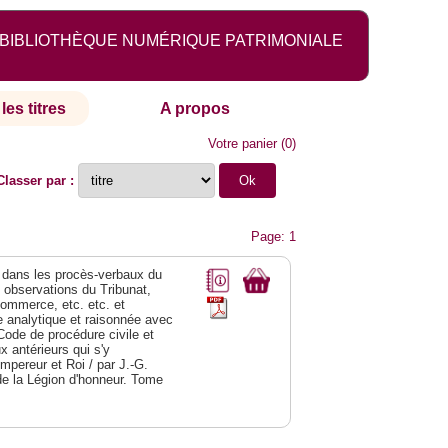
BIBLIOTHÈQUE NUMÉRIQUE PATRIMONIALE
les titres
A propos
Votre panier
(
0
)
Classer par :
Page: 1
dans les procès-verbaux du
s observations du Tribunat,
commerce, etc. etc. et
analytique et raisonnée avec
Code de procédure civile et
 antérieurs qui s'y
Empereur et Roi / par J.-G.
de la Légion d'honneur. Tome