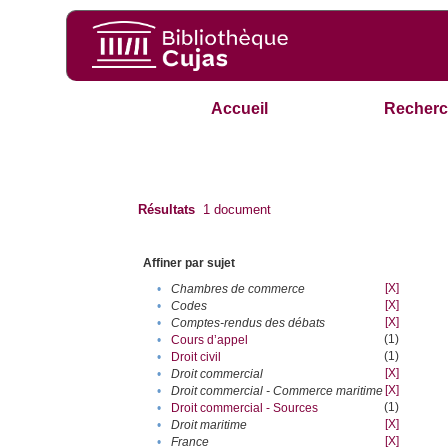
Accueil
Recherc
Résultats
1
document
Affiner par sujet
[X]
•
Chambres de commerce
[X]
•
Codes
[X]
•
Comptes-rendus des débats
(1)
•
Cours d’appel
(1)
•
Droit civil
[X]
•
Droit commercial
[X]
•
Droit commercial - Commerce maritime
(1)
•
Droit commercial - Sources
[X]
•
Droit maritime
[X]
•
France