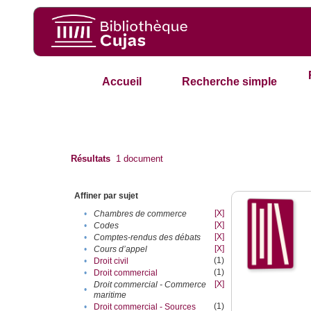
Accueil
Recherche simple
Résultats
1
document
Affiner par sujet
[X]
•
Chambres de commerce
[X]
•
Codes
[X]
•
Comptes-rendus des débats
[X]
•
Cours d’appel
(1)
•
Droit civil
(1)
•
Droit commercial
[X]
Droit commercial - Commerce
•
maritime
(1)
•
Droit commercial - Sources