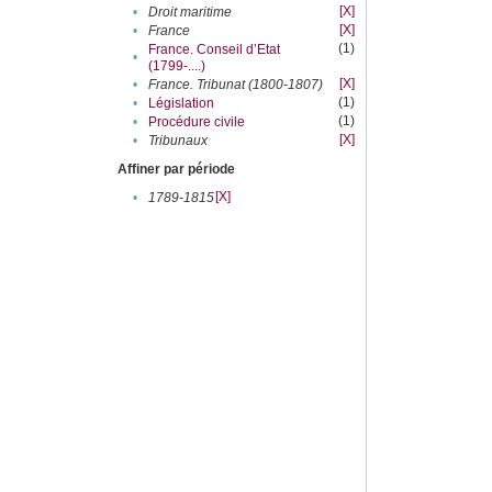
[X]
•
Droit maritime
[X]
•
France
(1)
France. Conseil d’Etat
•
(1799-....)
[X]
•
France. Tribunat (1800-1807)
(1)
•
Législation
(1)
•
Procédure civile
[X]
•
Tribunaux
Affiner par période
[X]
•
1789-1815