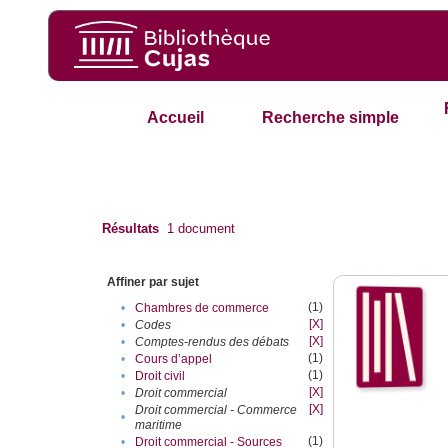
Accueil
Recherche simple
Résultats
1
document
Affiner par sujet
(1)
•
Chambres de commerce
[X]
•
Codes
[X]
•
Comptes-rendus des débats
(1)
•
Cours d’appel
(1)
•
Droit civil
[X]
•
Droit commercial
[X]
Droit commercial - Commerce
•
maritime
(1)
•
Droit commercial - Sources