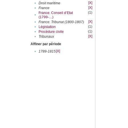
[X]
•
Droit maritime
[X]
•
France
(1)
France. Conseil d’Etat
•
(1799-....)
[X]
•
France. Tribunat (1800-1807)
(1)
•
Législation
(1)
•
Procédure civile
[X]
•
Tribunaux
Affiner par période
[X]
•
1789-1815