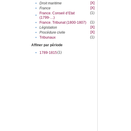
[X]
•
Droit maritime
[X]
•
France
(1)
France. Conseil d’Etat
•
(1799-....)
(1)
•
France. Tribunat (1800-1807)
[X]
•
Législation
[X]
•
Procédure civile
(1)
•
Tribunaux
Affiner par période
(1)
•
1789-1815