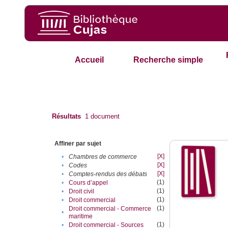
Accueil
Recherche simple
Résultats
1
document
Affiner par sujet
[X]
•
Chambres de commerce
[X]
•
Codes
[X]
•
Comptes-rendus des débats
(1)
•
Cours d’appel
(1)
•
Droit civil
(1)
•
Droit commercial
(1)
Droit commercial - Commerce
•
maritime
(1)
•
Droit commercial - Sources