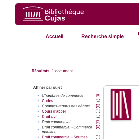
Accueil
Recherche simple
Résultats
1
document
Affiner par sujet
[X]
•
Chambres de commerce
(1)
•
Codes
[X]
•
Comptes-rendus des débats
(1)
•
Cours d’appel
(1)
•
Droit civil
[X]
•
Droit commercial
[X]
Droit commercial - Commerce
•
maritime
(1)
•
Droit commercial - Sources