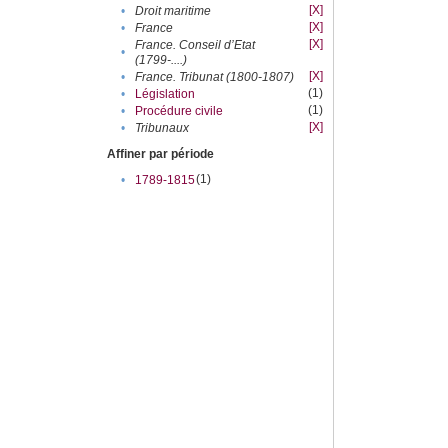
[X]
•
Droit maritime
[X]
•
France
[X]
France. Conseil d’Etat
•
(1799-....)
[X]
•
France. Tribunat (1800-1807)
(1)
•
Législation
(1)
•
Procédure civile
[X]
•
Tribunaux
Affiner par période
(1)
•
1789-1815