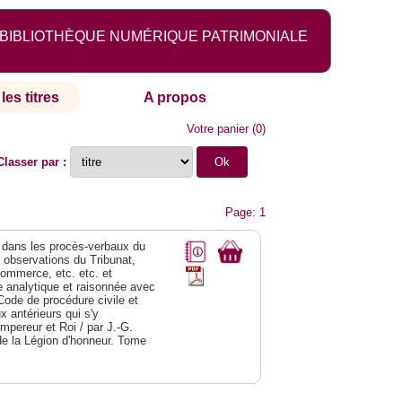
BIBLIOTHÈQUE NUMÉRIQUE PATRIMONIALE
les titres
A propos
Votre panier
(
0
)
Classer par :
Page: 1
dans les procès-verbaux du
s observations du Tribunat,
commerce, etc. etc. et
analytique et raisonnée avec
Code de procédure civile et
 antérieurs qui s'y
Empereur et Roi / par J.-G.
de la Légion d'honneur. Tome