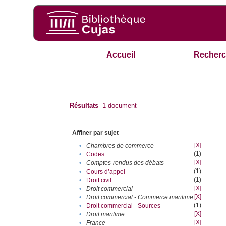
Accueil
Recherc
Résultats
1
document
Affiner par sujet
[X]
•
Chambres de commerce
(1)
•
Codes
[X]
•
Comptes-rendus des débats
(1)
•
Cours d’appel
(1)
•
Droit civil
[X]
•
Droit commercial
[X]
•
Droit commercial - Commerce maritime
(1)
•
Droit commercial - Sources
[X]
•
Droit maritime
[X]
•
France