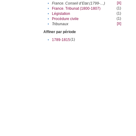
[X]
•
France. Conseil d’Etat (1799-....)
(1)
•
France. Tribunat (1800-1807)
(1)
•
Législation
(1)
•
Procédure civile
[X]
•
Tribunaux
Affiner par période
(1)
•
1789-1815