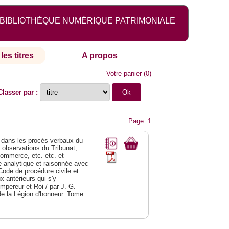
BIBLIOTHÈQUE NUMÉRIQUE PATRIMONIALE
les titres
A propos
Votre panier
(
0
)
Classer par :
Page: 1
dans les procès-verbaux du
s observations du Tribunat,
commerce, etc. etc. et
analytique et raisonnée avec
Code de procédure civile et
 antérieurs qui s'y
Empereur et Roi / par J.-G.
de la Légion d'honneur. Tome