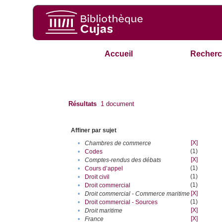
Accueil
Recherc
Résultats
1
document
Affiner par sujet
[X]
•
Chambres de commerce
(1)
•
Codes
[X]
•
Comptes-rendus des débats
(1)
•
Cours d’appel
(1)
•
Droit civil
(1)
•
Droit commercial
[X]
•
Droit commercial - Commerce maritime
(1)
•
Droit commercial - Sources
[X]
•
Droit maritime
[X]
•
France