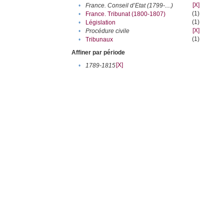
[X]
•
France. Conseil d’Etat (1799-....)
(1)
•
France. Tribunat (1800-1807)
(1)
•
Législation
[X]
•
Procédure civile
(1)
•
Tribunaux
Affiner par période
[X]
•
1789-1815