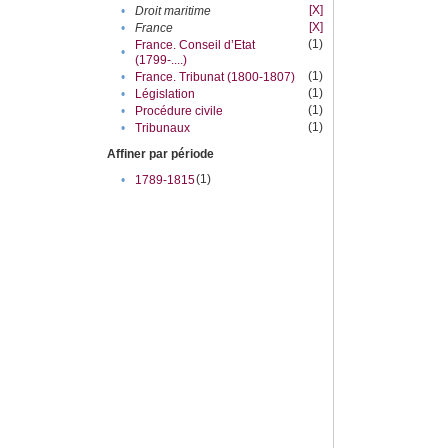
[X]
•
Droit maritime
[X]
•
France
(1)
France. Conseil d’Etat
•
(1799-....)
(1)
•
France. Tribunat (1800-1807)
(1)
•
Législation
(1)
•
Procédure civile
(1)
•
Tribunaux
Affiner par période
(1)
•
1789-1815