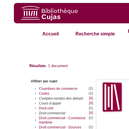
Accueil
Recherche simple
Résultats
1
document
Affiner par sujet
(1)
•
Chambres de commerce
(1)
•
Codes
[X]
•
Comptes-rendus des débats
[X]
•
Cours d’appel
(1)
•
Droit civil
[X]
•
Droit commercial
(1)
Droit commercial - Commerce
•
maritime
(1)
•
Droit commercial - Sources