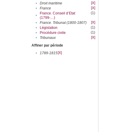
[X]
•
Droit maritime
[X]
•
France
(1)
France. Conseil d’Etat
•
(1799-....)
[X]
•
France. Tribunat (1800-1807)
(1)
•
Législation
(1)
•
Procédure civile
[X]
•
Tribunaux
Affiner par période
[X]
•
1789-1815