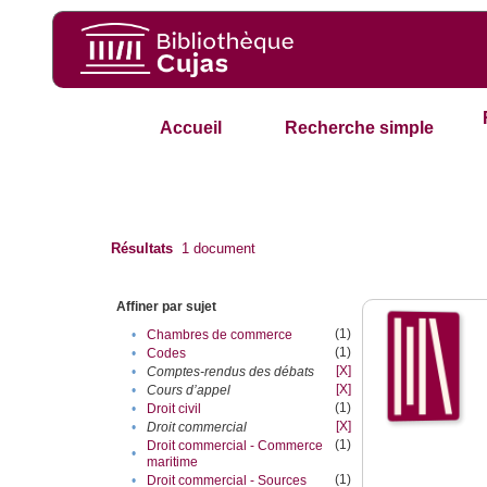
Accueil
Recherche simple
Résultats
1
document
Affiner par sujet
(1)
•
Chambres de commerce
(1)
•
Codes
[X]
•
Comptes-rendus des débats
[X]
•
Cours d’appel
(1)
•
Droit civil
[X]
•
Droit commercial
(1)
Droit commercial - Commerce
•
maritime
(1)
•
Droit commercial - Sources