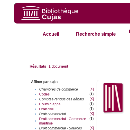
Accueil
Recherche simple
Résultats
1
document
Affiner par sujet
[X]
•
Chambres de commerce
(1)
•
Codes
[X]
•
Comptes-rendus des débats
(1)
•
Cours d’appel
(1)
•
Droit civil
[X]
•
Droit commercial
(1)
Droit commercial - Commerce
•
maritime
[X]
•
Droit commercial - Sources