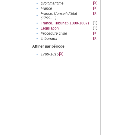
[X]
•
Droit maritime
[X]
•
France
[X]
France. Conseil d’Etat
•
(1799-....)
(1)
•
France. Tribunat (1800-1807)
(1)
•
Législation
[X]
•
Procédure civile
[X]
•
Tribunaux
Affiner par période
[X]
•
1789-1815