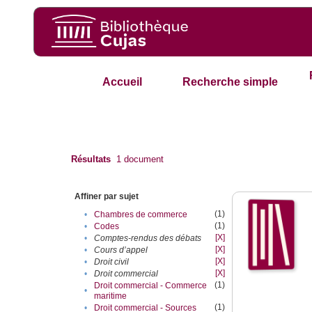
Accueil
Recherche simple
Résultats
1
document
Affiner par sujet
(1)
•
Chambres de commerce
(1)
•
Codes
[X]
•
Comptes-rendus des débats
[X]
•
Cours d’appel
[X]
•
Droit civil
[X]
•
Droit commercial
(1)
Droit commercial - Commerce
•
maritime
(1)
•
Droit commercial - Sources