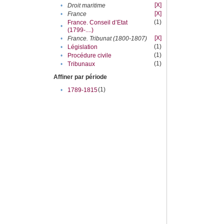
[X]
•
Droit maritime
[X]
•
France
(1)
France. Conseil d’Etat
•
(1799-....)
[X]
•
France. Tribunat (1800-1807)
(1)
•
Législation
(1)
•
Procédure civile
(1)
•
Tribunaux
Affiner par période
(1)
•
1789-1815