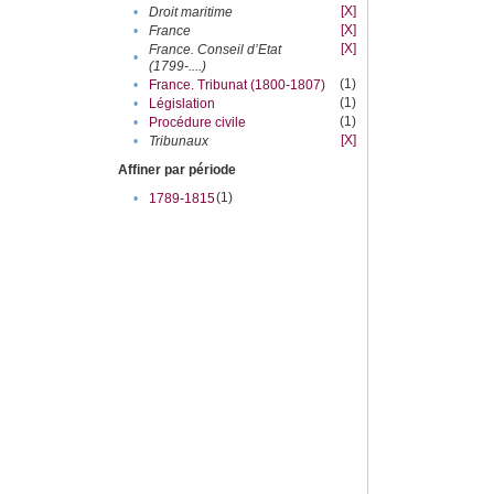
[X]
•
Droit maritime
[X]
•
France
[X]
France. Conseil d’Etat
•
(1799-....)
(1)
•
France. Tribunat (1800-1807)
(1)
•
Législation
(1)
•
Procédure civile
[X]
•
Tribunaux
Affiner par période
(1)
•
1789-1815