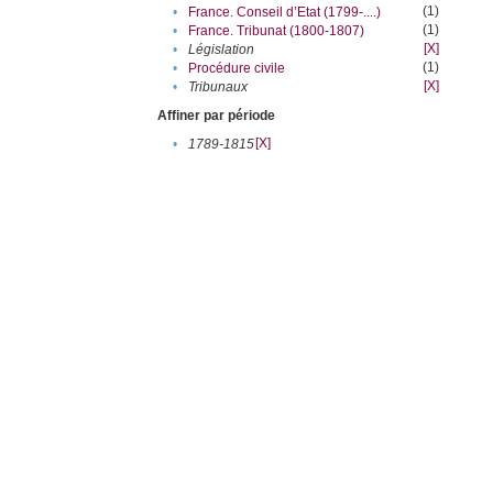
(1)
•
France. Conseil d’Etat (1799-....)
(1)
•
France. Tribunat (1800-1807)
[X]
•
Législation
(1)
•
Procédure civile
[X]
•
Tribunaux
Affiner par période
[X]
•
1789-1815