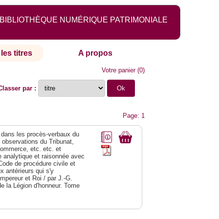
BIBLIOTHÈQUE NUMÉRIQUE PATRIMONIALE
les titres
A propos
Votre panier
(
0
)
Classer par :
Page: 1
dans les procès-verbaux du
s observations du Tribunat,
commerce, etc. etc. et
analytique et raisonnée avec
Code de procédure civile et
 antérieurs qui s'y
Empereur et Roi / par J.-G.
de la Légion d'honneur. Tome