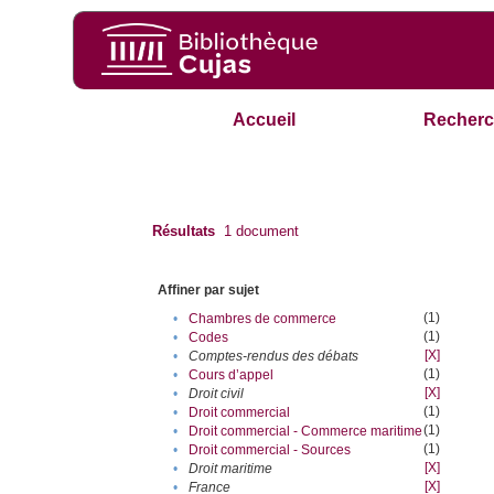
Accueil
Recherc
Résultats
1
document
Affiner par sujet
(1)
•
Chambres de commerce
(1)
•
Codes
[X]
•
Comptes-rendus des débats
(1)
•
Cours d’appel
[X]
•
Droit civil
(1)
•
Droit commercial
(1)
•
Droit commercial - Commerce maritime
(1)
•
Droit commercial - Sources
[X]
•
Droit maritime
[X]
•
France