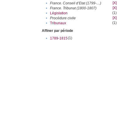
[X]
•
France. Conseil d’Etat (1799-....)
[X]
•
France. Tribunat (1800-1807)
(1)
•
Législation
[X]
•
Procédure civile
(1)
•
Tribunaux
Affiner par période
(1)
•
1789-1815