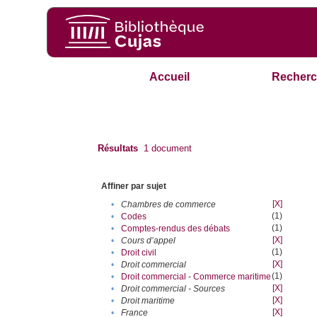
Accueil
Recherc
Résultats
1
document
Affiner par sujet
[X]
•
Chambres de commerce
(1)
•
Codes
(1)
•
Comptes-rendus des débats
[X]
•
Cours d’appel
(1)
•
Droit civil
[X]
•
Droit commercial
(1)
•
Droit commercial - Commerce maritime
[X]
•
Droit commercial - Sources
[X]
•
Droit maritime
[X]
•
France