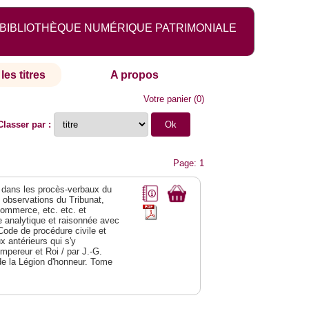
BIBLIOTHÈQUE NUMÉRIQUE PATRIMONIALE
les titres
A propos
Votre panier
(
0
)
Classer par :
Page: 1
dans les procès-verbaux du
s observations du Tribunat,
commerce, etc. etc. et
analytique et raisonnée avec
Code de procédure civile et
 antérieurs qui s'y
Empereur et Roi / par J.-G.
de la Légion d'honneur. Tome