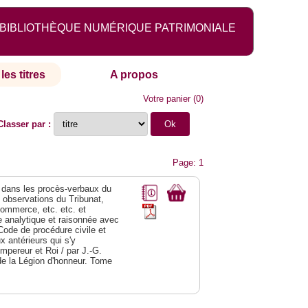
BIBLIOTHÈQUE NUMÉRIQUE PATRIMONIALE
les titres
A propos
Votre panier
(
0
)
Classer par :
Page: 1
dans les procès-verbaux du
s observations du Tribunat,
commerce, etc. etc. et
analytique et raisonnée avec
Code de procédure civile et
 antérieurs qui s'y
Empereur et Roi / par J.-G.
de la Légion d'honneur. Tome