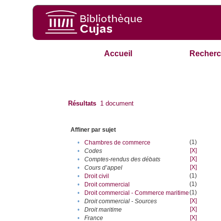
Accueil
Recherc
Résultats
1
document
Affiner par sujet
(1)
•
Chambres de commerce
[X]
•
Codes
[X]
•
Comptes-rendus des débats
[X]
•
Cours d’appel
(1)
•
Droit civil
(1)
•
Droit commercial
(1)
•
Droit commercial - Commerce maritime
[X]
•
Droit commercial - Sources
[X]
•
Droit maritime
[X]
•
France