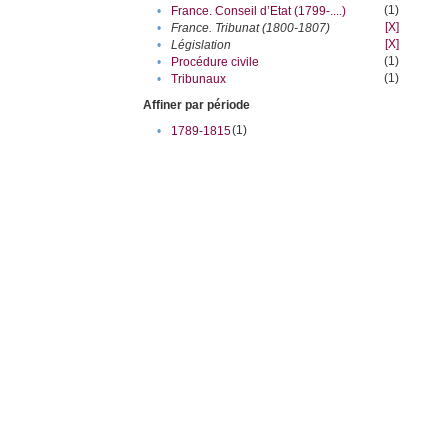
(1)
•
France. Conseil d’Etat (1799-....)
[X]
•
France. Tribunat (1800-1807)
[X]
•
Législation
(1)
•
Procédure civile
(1)
•
Tribunaux
Affiner par période
(1)
•
1789-1815