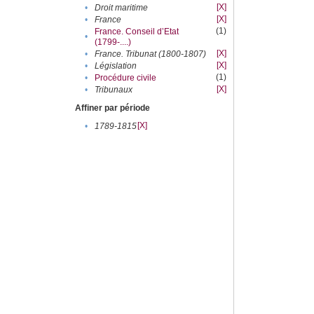
[X]
•
Droit maritime
[X]
•
France
(1)
France. Conseil d’Etat
•
(1799-....)
[X]
•
France. Tribunat (1800-1807)
[X]
•
Législation
(1)
•
Procédure civile
[X]
•
Tribunaux
Affiner par période
[X]
•
1789-1815