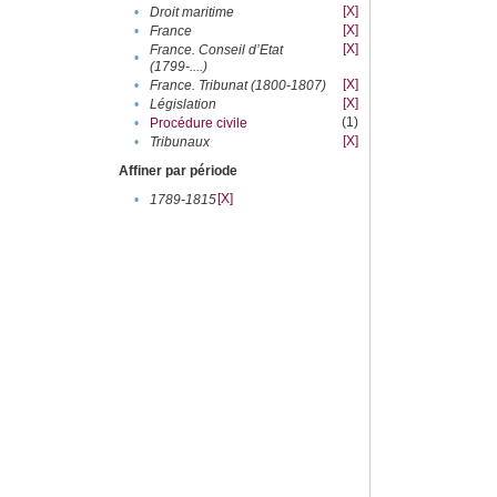
[X]
•
Droit maritime
[X]
•
France
[X]
France. Conseil d’Etat
•
(1799-....)
[X]
•
France. Tribunat (1800-1807)
[X]
•
Législation
(1)
•
Procédure civile
[X]
•
Tribunaux
Affiner par période
[X]
•
1789-1815