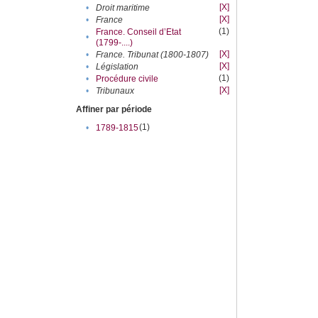
[X]
•
Droit maritime
[X]
•
France
(1)
France. Conseil d’Etat
•
(1799-....)
[X]
•
France. Tribunat (1800-1807)
[X]
•
Législation
(1)
•
Procédure civile
[X]
•
Tribunaux
Affiner par période
(1)
•
1789-1815