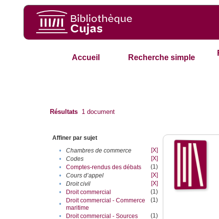
Accueil
Recherche simple
Résultats
1
document
Affiner par sujet
[X]
•
Chambres de commerce
[X]
•
Codes
(1)
•
Comptes-rendus des débats
[X]
•
Cours d’appel
[X]
•
Droit civil
(1)
•
Droit commercial
(1)
Droit commercial - Commerce
•
maritime
(1)
•
Droit commercial - Sources