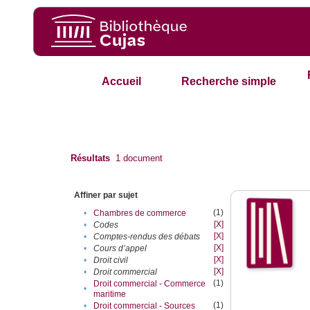
Accueil
Recherche simple
Résultats
1
document
Affiner par sujet
(1)
•
Chambres de commerce
[X]
•
Codes
[X]
•
Comptes-rendus des débats
[X]
•
Cours d’appel
[X]
•
Droit civil
[X]
•
Droit commercial
(1)
Droit commercial - Commerce
•
maritime
(1)
•
Droit commercial - Sources