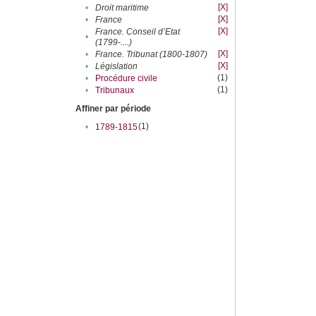
[X]
•
Droit maritime
[X]
•
France
[X]
France. Conseil d’Etat
•
(1799-....)
[X]
•
France. Tribunat (1800-1807)
[X]
•
Législation
(1)
•
Procédure civile
(1)
•
Tribunaux
Affiner par période
(1)
•
1789-1815