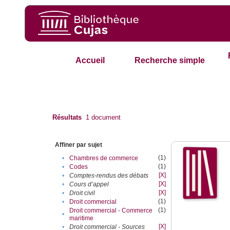
Accueil
Recherche simple
Résultats
1
document
Affiner par sujet
(1)
•
Chambres de commerce
(1)
•
Codes
[X]
•
Comptes-rendus des débats
[X]
•
Cours d’appel
[X]
•
Droit civil
(1)
•
Droit commercial
(1)
Droit commercial - Commerce
•
maritime
[X]
•
Droit commercial - Sources