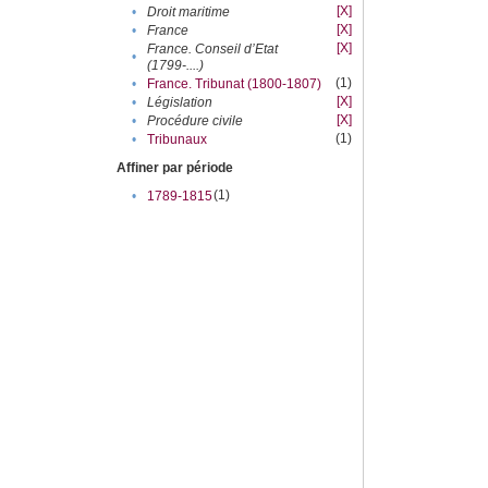
[X]
•
Droit maritime
[X]
•
France
[X]
France. Conseil d’Etat
•
(1799-....)
(1)
•
France. Tribunat (1800-1807)
[X]
•
Législation
[X]
•
Procédure civile
(1)
•
Tribunaux
Affiner par période
(1)
•
1789-1815