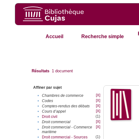
Accueil
Recherche simple
Résultats
1
document
Affiner par sujet
[X]
•
Chambres de commerce
[X]
•
Codes
[X]
•
Comptes-rendus des débats
[X]
•
Cours d’appel
(1)
•
Droit civil
[X]
•
Droit commercial
[X]
Droit commercial - Commerce
•
maritime
(1)
•
Droit commercial - Sources