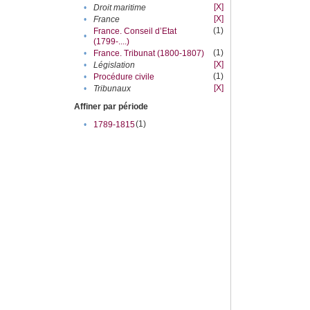
[X]
•
Droit maritime
[X]
•
France
(1)
France. Conseil d’Etat
•
(1799-....)
(1)
•
France. Tribunat (1800-1807)
[X]
•
Législation
(1)
•
Procédure civile
[X]
•
Tribunaux
Affiner par période
(1)
•
1789-1815