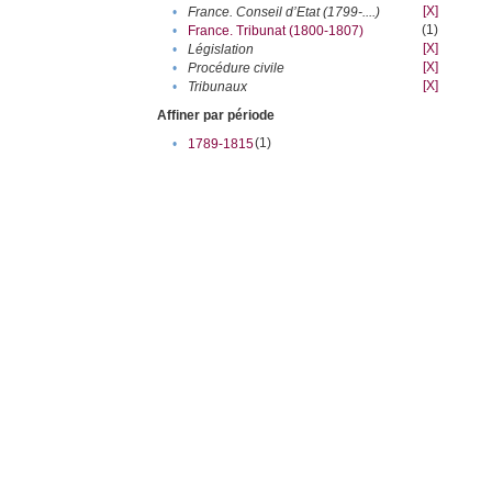
[X]
•
France. Conseil d’Etat (1799-....)
(1)
•
France. Tribunat (1800-1807)
[X]
•
Législation
[X]
•
Procédure civile
[X]
•
Tribunaux
Affiner par période
(1)
•
1789-1815