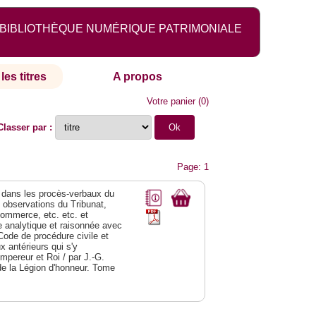
BIBLIOTHÈQUE NUMÉRIQUE PATRIMONIALE
les titres
A propos
Votre panier
(
0
)
Classer par :
Page: 1
dans les procès-verbaux du
s observations du Tribunat,
commerce, etc. etc. et
analytique et raisonnée avec
Code de procédure civile et
 antérieurs qui s'y
Empereur et Roi / par J.-G.
de la Légion d'honneur. Tome