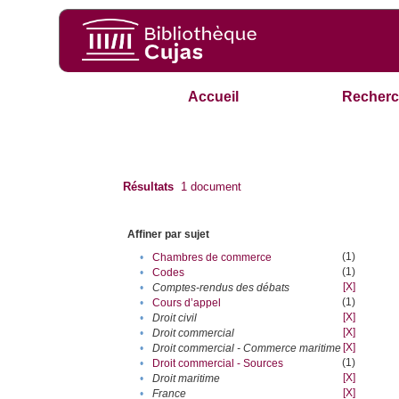
Accueil
Recherc
Résultats
1
document
Affiner par sujet
(1)
•
Chambres de commerce
(1)
•
Codes
[X]
•
Comptes-rendus des débats
(1)
•
Cours d’appel
[X]
•
Droit civil
[X]
•
Droit commercial
[X]
•
Droit commercial - Commerce maritime
(1)
•
Droit commercial - Sources
[X]
•
Droit maritime
[X]
•
France