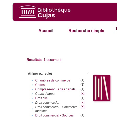
Accueil
Recherche simple
Résultats
1
document
Affiner par sujet
(1)
•
Chambres de commerce
(1)
•
Codes
(1)
•
Comptes-rendus des débats
[X]
•
Cours d’appel
(1)
•
Droit civil
[X]
•
Droit commercial
[X]
Droit commercial - Commerce
•
maritime
(1)
•
Droit commercial - Sources