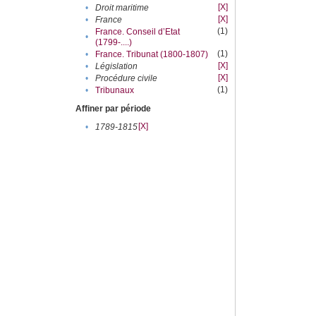
[X]
•
Droit maritime
[X]
•
France
(1)
France. Conseil d’Etat
•
(1799-....)
(1)
•
France. Tribunat (1800-1807)
[X]
•
Législation
[X]
•
Procédure civile
(1)
•
Tribunaux
Affiner par période
[X]
•
1789-1815