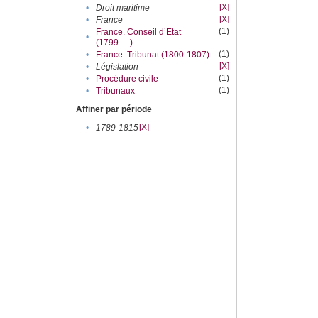
[X]
•
Droit maritime
[X]
•
France
(1)
France. Conseil d’Etat
•
(1799-....)
(1)
•
France. Tribunat (1800-1807)
[X]
•
Législation
(1)
•
Procédure civile
(1)
•
Tribunaux
Affiner par période
[X]
•
1789-1815