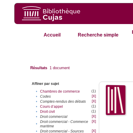
Accueil
Recherche simple
Résultats
1
document
Affiner par sujet
(1)
•
Chambres de commerce
[X]
•
Codes
[X]
•
Comptes-rendus des débats
(1)
•
Cours d’appel
(1)
•
Droit civil
[X]
•
Droit commercial
[X]
Droit commercial - Commerce
•
maritime
[X]
•
Droit commercial - Sources