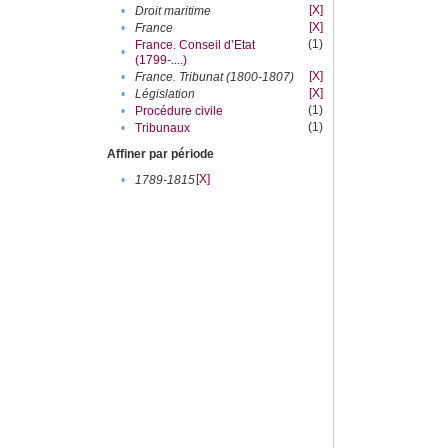
[X]
•
Droit maritime
[X]
•
France
(1)
France. Conseil d’Etat
•
(1799-....)
[X]
•
France. Tribunat (1800-1807)
[X]
•
Législation
(1)
•
Procédure civile
(1)
•
Tribunaux
Affiner par période
[X]
•
1789-1815