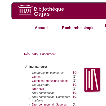
Accueil
Recherche simple
Résultats
1
document
Affiner par sujet
[X]
•
Chambres de commerce
(1)
•
Codes
(1)
•
Comptes-rendus des débats
[X]
•
Cours d’appel
(1)
•
Droit civil
[X]
•
Droit commercial
[X]
Droit commercial - Commerce
•
maritime
(1)
•
Droit commercial - Sources