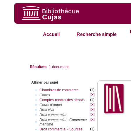
Accueil
Recherche simple
Résultats
1
document
Affiner par sujet
(1)
•
Chambres de commerce
[X]
•
Codes
(1)
•
Comptes-rendus des débats
[X]
•
Cours d’appel
[X]
•
Droit civil
[X]
•
Droit commercial
[X]
Droit commercial - Commerce
•
maritime
(1)
•
Droit commercial - Sources