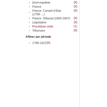
[X]
•
Droit maritime
[X]
•
France
[X]
France. Conseil d’Etat
•
(1799-....)
[X]
•
France. Tribunat (1800-1807)
[X]
•
Législation
(1)
•
Procédure civile
[X]
•
Tribunaux
Affiner par période
[X]
•
1789-1815