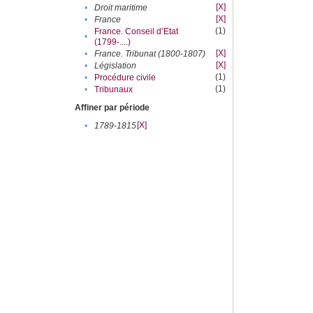
[X]
•
Droit maritime
[X]
•
France
(1)
France. Conseil d’Etat
•
(1799-....)
[X]
•
France. Tribunat (1800-1807)
[X]
•
Législation
(1)
•
Procédure civile
(1)
•
Tribunaux
Affiner par période
[X]
•
1789-1815