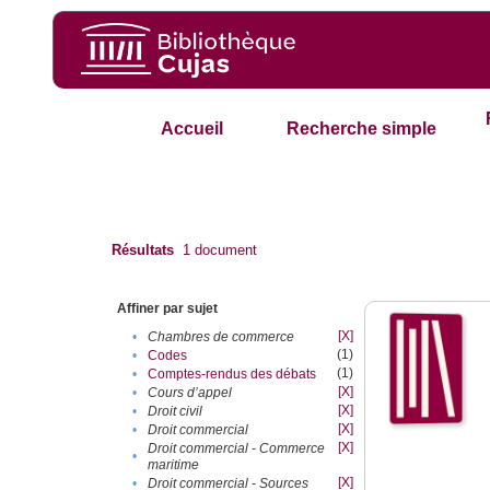
Accueil
Recherche simple
Résultats
1
document
Affiner par sujet
[X]
•
Chambres de commerce
(1)
•
Codes
(1)
•
Comptes-rendus des débats
[X]
•
Cours d’appel
[X]
•
Droit civil
[X]
•
Droit commercial
[X]
Droit commercial - Commerce
•
maritime
[X]
•
Droit commercial - Sources