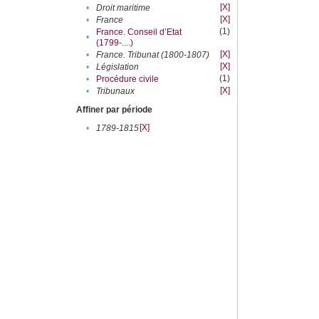
[X]
•
Droit maritime
[X]
•
France
(1)
France. Conseil d’Etat
•
(1799-....)
[X]
•
France. Tribunat (1800-1807)
[X]
•
Législation
(1)
•
Procédure civile
[X]
•
Tribunaux
Affiner par période
[X]
•
1789-1815