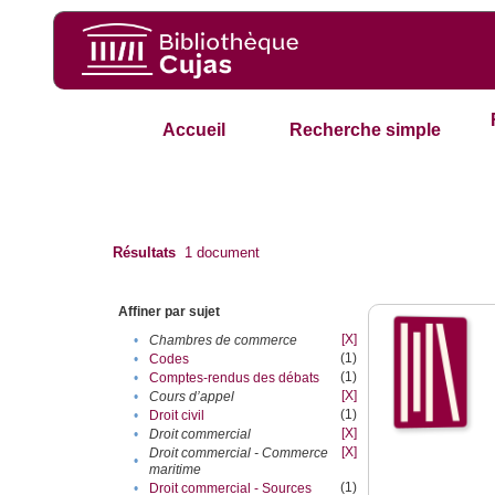
Accueil
Recherche simple
Résultats
1
document
Affiner par sujet
[X]
•
Chambres de commerce
(1)
•
Codes
(1)
•
Comptes-rendus des débats
[X]
•
Cours d’appel
(1)
•
Droit civil
[X]
•
Droit commercial
[X]
Droit commercial - Commerce
•
maritime
(1)
•
Droit commercial - Sources