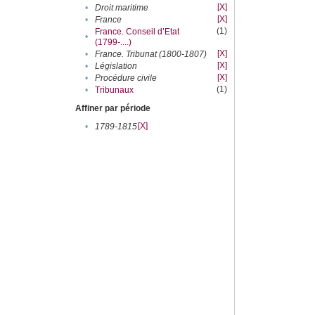
[X]
•
Droit maritime
[X]
•
France
(1)
France. Conseil d’Etat
•
(1799-....)
[X]
•
France. Tribunat (1800-1807)
[X]
•
Législation
[X]
•
Procédure civile
(1)
•
Tribunaux
Affiner par période
[X]
•
1789-1815