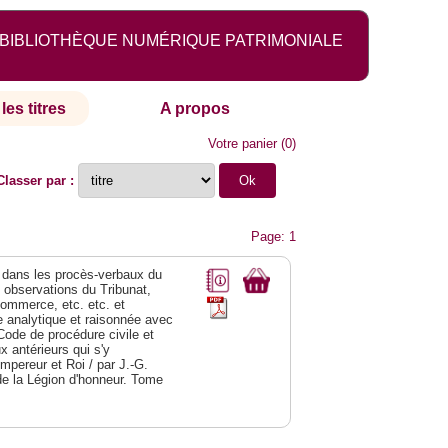
BIBLIOTHÈQUE NUMÉRIQUE PATRIMONIALE
les titres
A propos
Votre panier
(
0
)
Classer par :
Page: 1
dans les procès-verbaux du
s observations du Tribunat,
commerce, etc. etc. et
analytique et raisonnée avec
Code de procédure civile et
 antérieurs qui s'y
Empereur et Roi / par J.-G.
de la Légion d'honneur. Tome