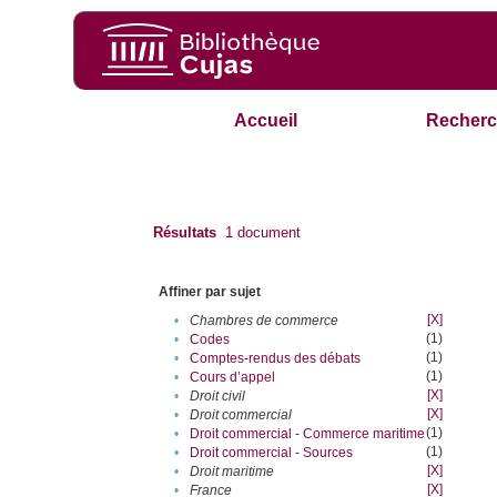
Accueil
Recherc
Résultats
1
document
Affiner par sujet
[X]
•
Chambres de commerce
(1)
•
Codes
(1)
•
Comptes-rendus des débats
(1)
•
Cours d’appel
[X]
•
Droit civil
[X]
•
Droit commercial
(1)
•
Droit commercial - Commerce maritime
(1)
•
Droit commercial - Sources
[X]
•
Droit maritime
[X]
•
France