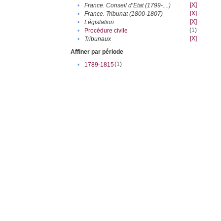
[X]
•
France. Conseil d’Etat (1799-....)
[X]
•
France. Tribunat (1800-1807)
[X]
•
Législation
(1)
•
Procédure civile
[X]
•
Tribunaux
Affiner par période
(1)
•
1789-1815