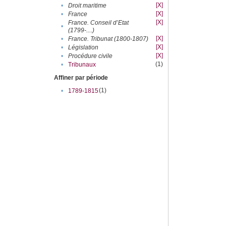
[X]
•
Droit maritime
[X]
•
France
[X]
France. Conseil d’Etat
•
(1799-....)
[X]
•
France. Tribunat (1800-1807)
[X]
•
Législation
[X]
•
Procédure civile
(1)
•
Tribunaux
Affiner par période
(1)
•
1789-1815