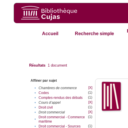
Accueil
Recherche simple
Résultats
1
document
Affiner par sujet
[X]
•
Chambres de commerce
(1)
•
Codes
(1)
•
Comptes-rendus des débats
[X]
•
Cours d’appel
(1)
•
Droit civil
[X]
•
Droit commercial
(1)
Droit commercial - Commerce
•
maritime
(1)
•
Droit commercial - Sources