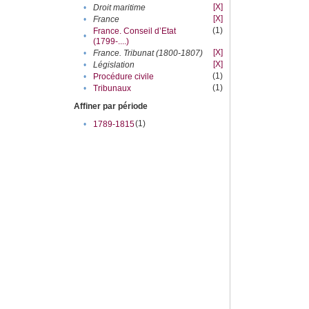
[X]
•
Droit maritime
[X]
•
France
(1)
France. Conseil d’Etat
•
(1799-....)
[X]
•
France. Tribunat (1800-1807)
[X]
•
Législation
(1)
•
Procédure civile
(1)
•
Tribunaux
Affiner par période
(1)
•
1789-1815