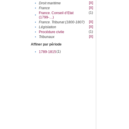
[X]
•
Droit maritime
[X]
•
France
(1)
France. Conseil d’Etat
•
(1799-....)
[X]
•
France. Tribunat (1800-1807)
[X]
•
Législation
(1)
•
Procédure civile
[X]
•
Tribunaux
Affiner par période
(1)
•
1789-1815