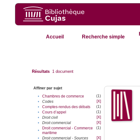
Accueil
Recherche simple
Résultats
1
document
Affiner par sujet
(1)
•
Chambres de commerce
[X]
•
Codes
(1)
•
Comptes-rendus des débats
(1)
•
Cours d’appel
[X]
•
Droit civil
[X]
•
Droit commercial
(1)
Droit commercial - Commerce
•
maritime
[X]
•
Droit commercial - Sources