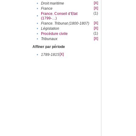
[X]
•
Droit maritime
[X]
•
France
(1)
France. Conseil d’Etat
•
(1799-....)
[X]
•
France. Tribunat (1800-1807)
[X]
•
Législation
(1)
•
Procédure civile
[X]
•
Tribunaux
Affiner par période
[X]
•
1789-1815