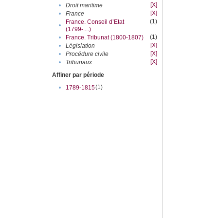
[X]
•
Droit maritime
[X]
•
France
(1)
France. Conseil d’Etat
•
(1799-....)
(1)
•
France. Tribunat (1800-1807)
[X]
•
Législation
[X]
•
Procédure civile
[X]
•
Tribunaux
Affiner par période
(1)
•
1789-1815