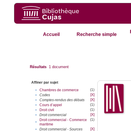
Accueil
Recherche simple
Résultats
1
document
Affiner par sujet
(1)
•
Chambres de commerce
[X]
•
Codes
[X]
•
Comptes-rendus des débats
(1)
•
Cours d’appel
(1)
•
Droit civil
[X]
•
Droit commercial
(1)
Droit commercial - Commerce
•
maritime
[X]
•
Droit commercial - Sources