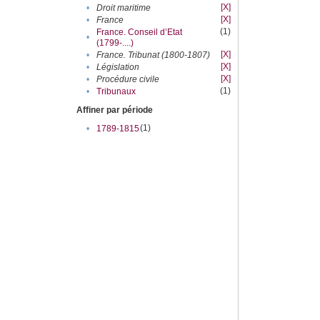
[X]
•
Droit maritime
[X]
•
France
(1)
France. Conseil d’Etat
•
(1799-....)
[X]
•
France. Tribunat (1800-1807)
[X]
•
Législation
[X]
•
Procédure civile
(1)
•
Tribunaux
Affiner par période
(1)
•
1789-1815