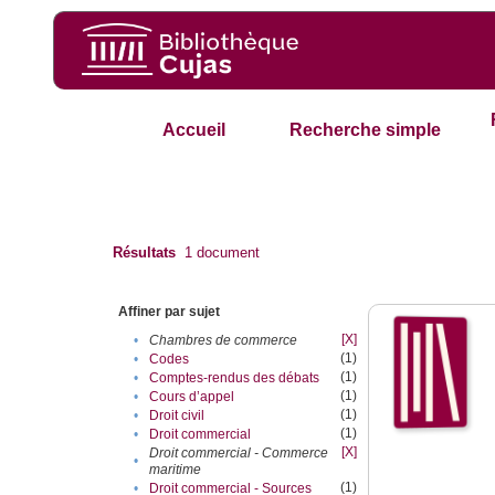
Accueil
Recherche simple
Résultats
1
document
Affiner par sujet
[X]
•
Chambres de commerce
(1)
•
Codes
(1)
•
Comptes-rendus des débats
(1)
•
Cours d’appel
(1)
•
Droit civil
(1)
•
Droit commercial
[X]
Droit commercial - Commerce
•
maritime
(1)
•
Droit commercial - Sources