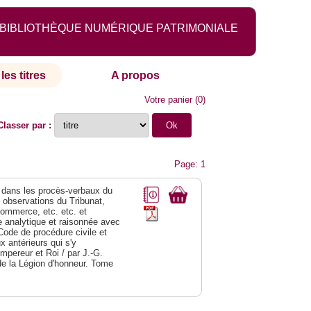
BIBLIOTHÈQUE NUMÉRIQUE PATRIMONIALE
les titres
A propos
Votre panier
(
0
)
Classer par :
Page: 1
dans les procès-verbaux du
s observations du Tribunat,
commerce, etc. etc. et
analytique et raisonnée avec
Code de procédure civile et
 antérieurs qui s'y
Empereur et Roi / par J.-G.
de la Légion d'honneur. Tome