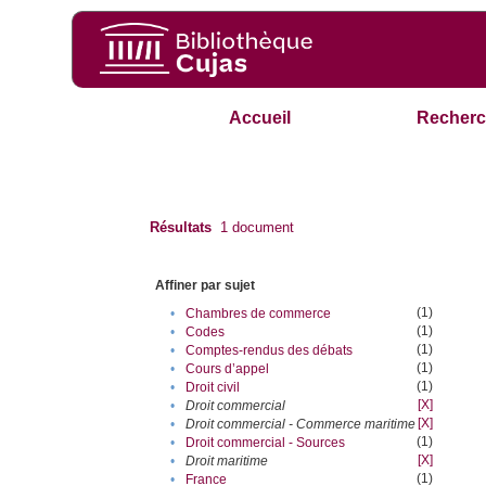
Accueil
Recherc
Résultats
1
document
Affiner par sujet
(1)
•
Chambres de commerce
(1)
•
Codes
(1)
•
Comptes-rendus des débats
(1)
•
Cours d’appel
(1)
•
Droit civil
[X]
•
Droit commercial
[X]
•
Droit commercial - Commerce maritime
(1)
•
Droit commercial - Sources
[X]
•
Droit maritime
(1)
•
France