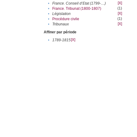
[X]
•
France. Conseil d’Etat (1799-....)
(1)
•
France. Tribunat (1800-1807)
[X]
•
Législation
(1)
•
Procédure civile
[X]
•
Tribunaux
Affiner par période
[X]
•
1789-1815