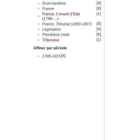
[X]
•
Droit maritime
[X]
•
France
(1)
France. Conseil d’Etat
•
(1799-....)
[X]
•
France. Tribunat (1800-1807)
[X]
•
Législation
[X]
•
Procédure civile
(1)
•
Tribunaux
Affiner par période
[X]
•
1789-1815