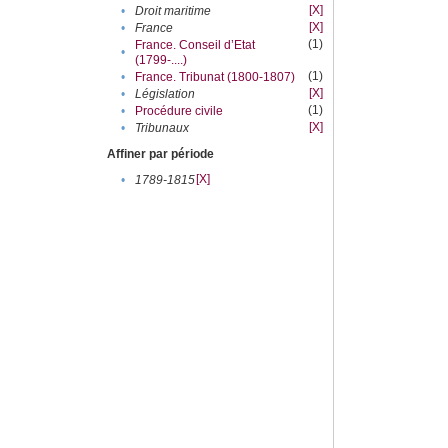
[X]
•
Droit maritime
[X]
•
France
(1)
France. Conseil d’Etat
•
(1799-....)
(1)
•
France. Tribunat (1800-1807)
[X]
•
Législation
(1)
•
Procédure civile
[X]
•
Tribunaux
Affiner par période
[X]
•
1789-1815